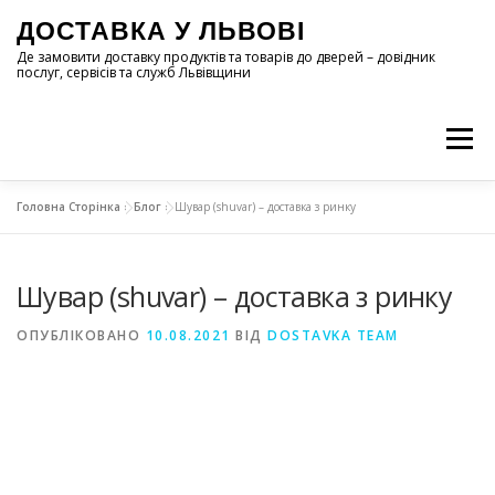
Перейти
ДОСТАВКА У ЛЬВОВІ
до
вмісту
Де замовити доставку продуктів та товарів до дверей – довідник
послуг, сервісів та служб Львівщини
Меню
Головна Сторінка
»
Блог
»
Шувар (shuvar) – доставка з ринку
ГОЛОВНА
РЕЙТИНГ СЕРВІСІВ
ЩО НОВОГО
Шувар (shuvar) – доставка з ринку
КОНТАКТ
ОПУБЛІКОВАНО
10.08.2021
ВІД
DOSTAVKA TEAM