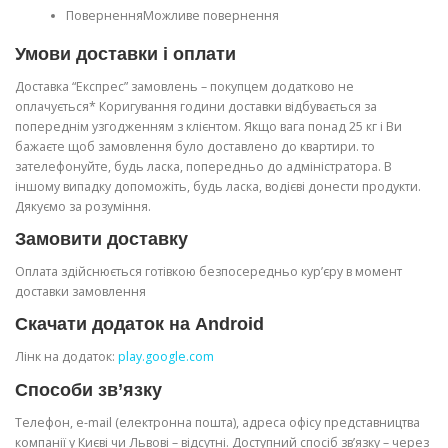
ПоверненняМожливе повернення
Умови доставки і оплати
Доставка “Експрес” замовлень – покупцем додатково не
оплачується* Коригування години доставки відбувається за
попереднім узгодженням з клієнтом. Якщо вага понад 25 кг і Ви
бажаєте щоб замовлення було доставлено до квартири. то
зателефонуйте, будь ласка, попередньо до адміністратора. В
іншому випадку допоможіть, будь ласка, водієві донести продукти.
Дякуємо за розуміння.
Замовити доставку
Оплата здійснюється готівкою безпосередньо кур’єру в момент
доставки замовлення
Скачати додаток на Android
Лінк на додаток:
play.google.com
Способи зв’язку
Телефон, e-mail (електронна пошта), адреса офісу представництва
компанії у Києві чи Львові – відсутні. Доступний спосіб зв’язку – через