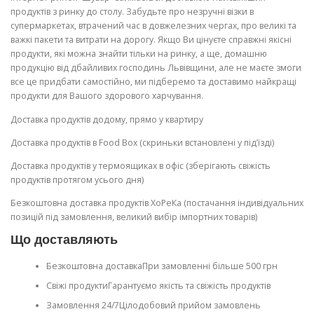
продуктів з ринку до столу. Забудьте про незручні візки в
супермаркетах, втрачений час в довжелезних чергах, про великі та
важкі пакети та витрати на дорогу. Якщо Ви цінуєте справжні якісні
продукти, які можна знайти тільки на ринку, а ще, домашню
продукцію від дбайливих господинь Львівщини, але не маєте змоги
все це придбати самостійно, ми підберемо та доставимо найкращі
продукти для Вашого здорового харчування.
Доставка продуктів додому, прямо у квартиру
Доставка продуктів в Food Box (скриньки встановлені у під’їзді)
Доставка продуктів у термоящиках в офіс (зберігають свіжість
продуктів протягом усього дня)
Безкоштовна доставка продуктів ХоРеКа (постачання індивідуальних
позицій під замовлення, великий вибір імпортних товарів)
Що доставляють
Безкоштовна доставкаПри замовленні більше 500 грн
Свіжі продуктиГарантуємо якість та свіжість продуктів
Замовлення 24/7Цілодобовий прийом замовлень