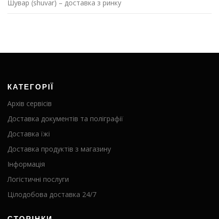
Шувар (shuvar) – доставка з ринку
КАТЕГОРІЇ
Архів сервісів
Доставка документів та поліграфії
Доставка їжі
Доставка продуктів з магазину
Інформація
Логістичні послуги
Цілодобова доставка 24/7
СТОРІНКИ