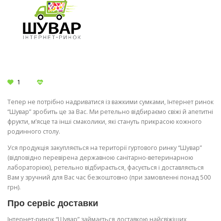
1
Тепер не потрібно надриватися із важкими сумками, Інтернет ринок
“Шувар” зробить це за Вас. Ми ретельно відбираємо свіжі й апетитні
фрукти, м’ясце та інші смаколики, які стануть прикрасою кожного
родинного столу.
Уся продукція закупляється на території гуртового ринку “Шувар”
(відповідно перевірена державною санітарно-ветеринарною
лабораторією), ретельно відбирається, фасується і доставляється
Вам у зручний для Вас час безкоштовно (при замовленні понад 500
грн).
Про сервіс доставки
Інтернет-ринок “Шувар” займається доставкою найсвіжіших